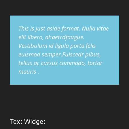
This is just aside format. Nulla vitae
elit libero, ahaetrdfaugue.
Vestibulum id ligula porta felis
euismod semper.Fuiscedr pibus,
tellus ac cursus commodo, tortor
mauris .
Text Widget