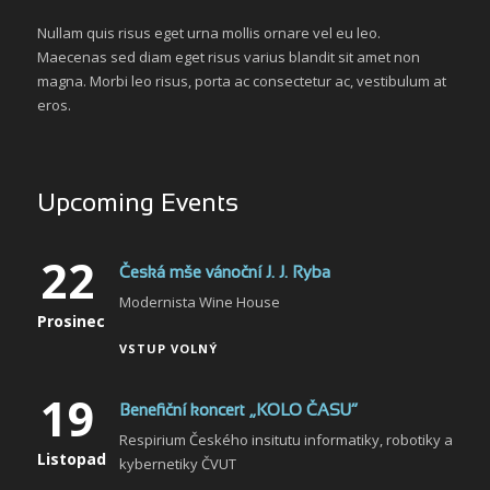
Nullam quis risus eget urna mollis ornare vel eu leo.
Maecenas sed diam eget risus varius blandit sit amet non
magna. Morbi leo risus, porta ac consectetur ac, vestibulum at
eros.
Upcoming Events
22
Česká mše vánoční J. J. Ryba
Modernista Wine House
Prosinec
VSTUP VOLNÝ
19
Benefiční koncert „KOLO ČASU“
Respirium Českého insitutu informatiky, robotiky a
Listopad
kybernetiky ČVUT