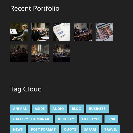
Recent Portfolio
Tag Cloud
ANIMAL
ASIDE
AUDIO
BLOG
BUSINESS
GALLERY THUMBNAIL
IDENTITY
LIFE STYLE
LINK
NEWS
POST FORMAT
QUOTE
SAFARI
TRAVEL