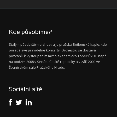
Kde působíme?
Stálým působištěm orchestru je pražská Betlémská kaple, kde
pořádá své pravidelné koncerty. Orchestru se dostává
pozvání i k vystoupením mimo akademickou obec ČVUT, např.
na podzim 2008 v Senátu České republiky a v září 2009 ve
Španělském sále Pražského Hradu.
Sociální sítě