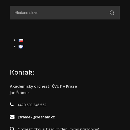
Kontakt
Akademický orchestr ČVUT v Praze
Jan Šrámek
+420 603 345 562
jsramek@seznam.cz
Orchestr zkouší každý týden (mimo prázdniny)