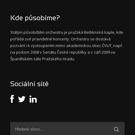
Kde působíme?
Stálým působištěm orchestru je pražská Betlémská kaple, kde
pořádá své pravidelné koncerty. Orchestru se dostává
pozvání i k vystoupením mimo akademickou obec ČVUT, např.
na podzim 2008 v Senátu České republiky a v září 2009 ve
Španělském sále Pražského Hradu.
Sociální sítě