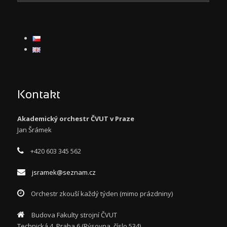
Kontakt
Akademický orchestr ČVUT v Praze
Jan Šrámek
+420 603 345 562
jsramek@seznam.cz
Orchestr zkouší každý týden (mimo prázdniny)
Budova Fakulty strojní ČVUT
Technická 4, Praha 6 (Rýsovna, číslo 534)