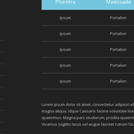
Pharetra
Malesuada
Ipsum
Portalion
Ipsum
Portalion
Ipsum
Portalion
Ipsum
Portalion
Ipsum
Portalion
Lorem ipsum dolor sit amet, consectetur adipisici e
magna aliqua. Idque Caesaris facere voluntate lic
quaerimus. Magna pars studiorum, prodita quaerimus.
Vivamus sagittis lacus vel augue laoreet rutrum fa