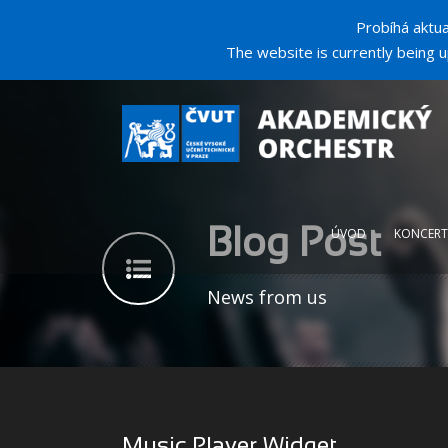
Probíhá aktu
The website is currently being u
ÚVOD
KONCERT
Blog Post
News from us
Music Player Widget