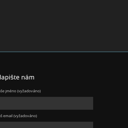
apište nám
še jméno (vyžadováno)
š email (vyžadováno)