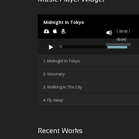
Midnight In Tokyo
(
/
00:00
)
00:04
Audio
Použitím
přehrávač
šipek
nahoru/dolů
1. Midnight In Tokyo
zvýšíte
nebo
2. Visionary
snížíte
úroveň
3. Walking In The City
hlasitosti.
4. Fly Away
Recent Works