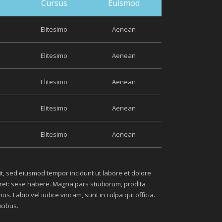
Cursus
Euismod
Elitesimo
Aenean
Elitesimo
Aenean
Elitesimo
Aenean
Elitesimo
Aenean
Elitesimo
Aenean
lit, sed eiusmod tempor incidunt ut labore et dolore
eret: sese habere. Magna pars studiorum, prodita
 Fabio vel iudice vincam, sunt in culpa qui officia.
ucibus.