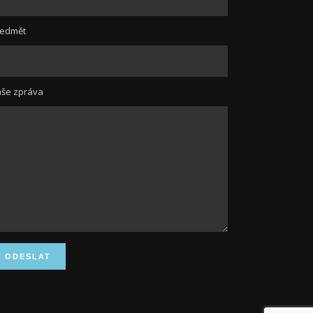
ředmět
še zpráva