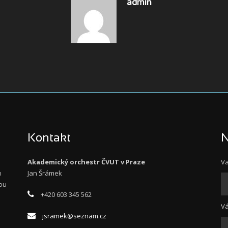
admin
Kontakt
N
Akademický orchestr ČVUT v Praze
Va
u
Jan Šrámek
ou
+420 603 345 562
Vá
o
jsramek@seznam.cz