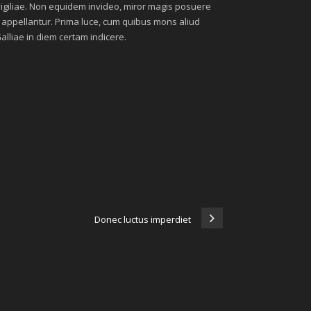
 vigiliae. Non equidem invideo, miror magis posuere
li appellantur. Prima luce, cum quibus mons aliud
Galliae in diem certam indicere.
Donec luctus imperdiet