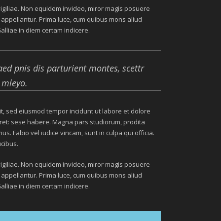
 vigiliae. Non equidem invideo, miror magis posuere
li appellantur. Prima luce, cum quibus mons aliud
Galliae in diem certam indicere.
ed pnis dis parturient montes, scettr
 mleyo.
lit, sed eiusmod tempor incidunt ut labore et dolore
eret: sese habere. Magna pars studiorum, prodita
 Fabio vel iudice vincam, sunt in culpa qui officia.
ucibus.
 vigiliae. Non equidem invideo, miror magis posuere
li appellantur. Prima luce, cum quibus mons aliud
Galliae in diem certam indicere.