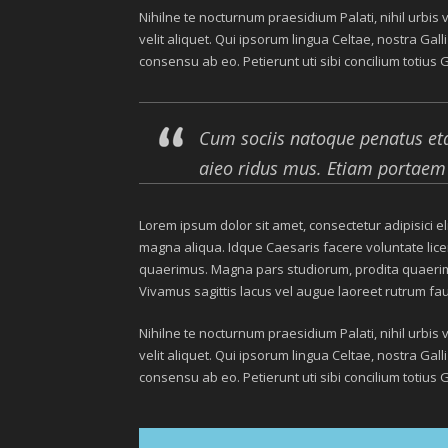
Nihilne te nocturnum praesidium Palati, nihil urbis
velit aliquet. Qui ipsorum lingua Celtae, nostra Gal
consensu ab eo. Petierunt uti sibi concilium totius 
Cum sociis natoque penatus eta
aieo ridus mus. Etiam portaem
Lorem ipsum dolor sit amet, consectetur adipisici e
magna aliqua. Idque Caesaris facere voluntate lic
quaerimus. Magna pars studiorum, prodita quaerimus.
Vivamus sagittis lacus vel augue laoreet rutrum fa
Nihilne te nocturnum praesidium Palati, nihil urbis
velit aliquet. Qui ipsorum lingua Celtae, nostra Gal
consensu ab eo. Petierunt uti sibi concilium totius 