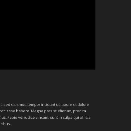
lit, sed eiusmod tempor incidunt ut labore et dolore
eret: sese habere. Magna pars studiorum, prodita
 Fabio vel iudice vincam, sunt in culpa qui officia.
ucibus.