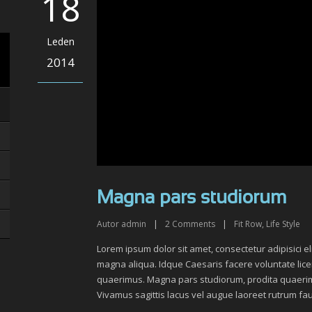
18
Leden
2014
Magna pars studiorum
Autor
admin
|
2
Comments
|
Fit Row
,
Life Style
Lorem ipsum dolor sit amet, consectetur adipisici e
magna aliqua. Idque Caesaris facere voluntate lic
quaerimus. Magna pars studiorum, prodita quaerimus.
Vivamus sagittis lacus vel augue laoreet rutrum fa