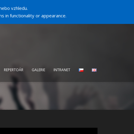
nebo vzhledu.
s in functionality or appearance.
REPERTOÁR
GALERIE
INTRANET