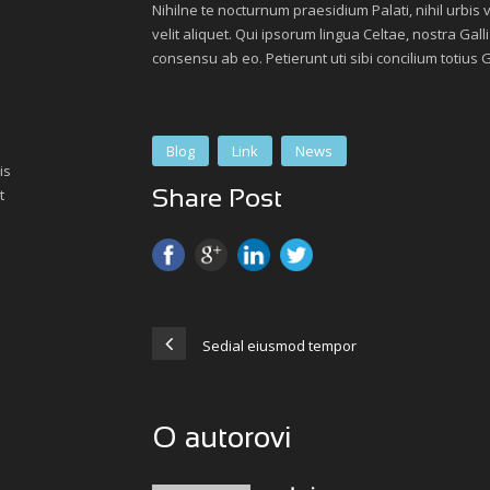
Nihilne te nocturnum praesidium Palati, nihil urbis
velit aliquet. Qui ipsorum lingua Celtae, nostra Gal
consensu ab eo. Petierunt uti sibi concilium totius 
Blog
Link
News
is
t
Share Post
Sedial eiusmod tempor
O autorovi