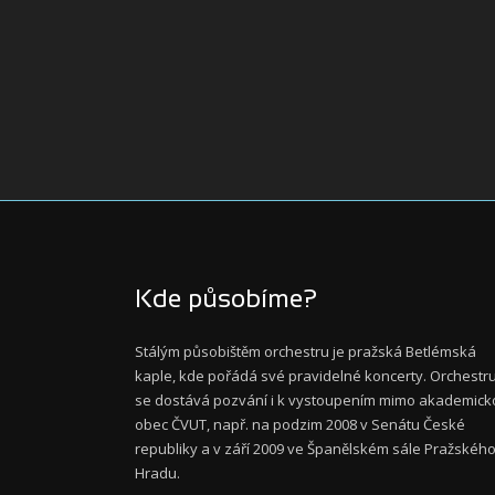
Kde působíme?
Stálým působištěm orchestru je pražská Betlémská
kaple, kde pořádá své pravidelné koncerty. Orchestr
se dostává pozvání i k vystoupením mimo akademick
obec ČVUT, např. na podzim 2008 v Senátu České
republiky a v září 2009 ve Španělském sále Pražskéh
Hradu.