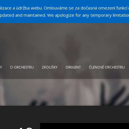
alizace a údržba webu. Omlouváme se za dočasná omezení funkcí 
pdated and maintained. We apologize for any temporary limitation
Y
O ORCHESTRU
ZKOUŠKY
DIRIGENT
ČLENOVÉ ORCHESTRU