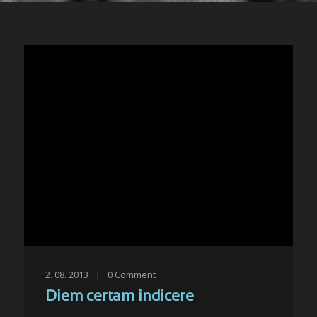
2. 08. 2013
|
0
Comment
Diem certam indicere